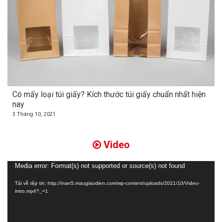
Có mấy loại túi giấy? Kích thước túi giấy chuẩn nhất hiện
nay
3 Tháng 10, 2021
Video
Trình
Media error: Format(s) not supported or source(s) not found
chơi
Tải về tệp tin: http://inan5.maugiaodien.com/wp-content/uploads/2021/10/Video-
Video
intro.mp4?_=1